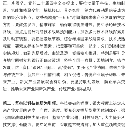
正、步履坚。党的二十届四中全会提出，要推动量子科技、生物制
造、氢能和核聚变能、脑机接口、具身智能、第六代移动通信等成为
新的经济增长点。这些领域是“十五五”时期我国未来产业发展的主攻
方向，要聚焦发力、精准施策，确保取得明显进展。要科学论证技术
路线。重点是提升前沿技术战略预判能力，加强多元技术路线探索并
及时动态调整。要把握发展节奏。综合考虑国家战略需求、技术成熟
程度、要素支撑条件等因素，把需要和可能统一起来，分门别类制定
实施规划，做到先易后难、由近及远，积极稳步推进。特别是要引导
各地牢固树立和践行正确政绩观，坚持全国一盘棋，因地制宜、错位
发展，防止盲目“跟风”上项目、乱“烧钱”。要强化产业协同。未来产业
与传统产业、新兴产业相辅相成、相互促进，传统产业底子雄厚，未
来产业、新兴产业发展就会有后劲。要坚持联动发展，防止单兵突
进，推动未来产业同新兴产业、传统产业相得益彰。
第二，坚持以科技创新为引领。
科技突破的程度，很大程度上决定未
来产业发展的速度、广度、深度。要充分发挥新型举国体制优势，强
化国家战略科技力量作用，坚持“产业出题、科技答题”，大力提升科
技支撑引领能力。要立足当前，采取超常规措施，加大重点领域关键