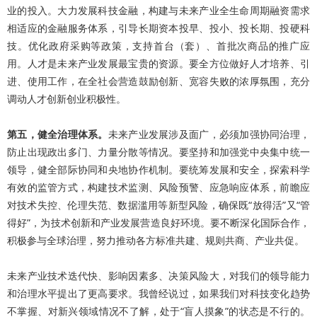
业的投入。大力发展科技金融，构建与未来产业全生命周期融资需求
相适应的金融服务体系，引导长期资本投早、投小、投长期、投硬科
技。优化政府采购等政策，支持首台（套）、首批次商品的推广应
用。人才是未来产业发展最宝贵的资源。要全方位做好人才培养、引
进、使用工作，在全社会营造鼓励创新、宽容失败的浓厚氛围，充分
调动人才创新创业积极性。
第五，健全治理体系。
未来产业发展涉及面广，必须加强协同治理，
防止出现政出多门、力量分散等情况。要坚持和加强党中央集中统一
领导，健全部际协同和央地协作机制。要统筹发展和安全，探索科学
有效的监管方式，构建技术监测、风险预警、应急响应体系，前瞻应
对技术失控、伦理失范、数据滥用等新型风险，确保既“放得活”又“管
得好”，为技术创新和产业发展营造良好环境。要不断深化国际合作，
积极参与全球治理，努力推动各方标准共建、规则共商、产业共促。
未来产业技术迭代快、影响因素多、决策风险大，对我们的领导能力
和治理水平提出了更高要求。我曾经说过，如果我们对科技变化趋势
不掌握、对新兴领域情况不了解，处于“盲人摸象”的状态是不行的。