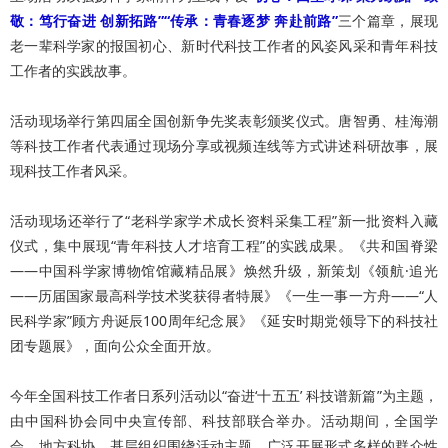
敬：笃行奋进 创新拓路”“传承：青春逐梦 奔赴前路”
三个篇章，展现
老一辈科学家的报国初心、新时代科技工作者的风姿风采和青年科技
工作者的实践故事。
活动现场举行第四届全国创新争先奖表彰颁奖仪式。唐智勇、桂海潮
等科技工作者代表通过现场分享或视频连线等方式讲述科研故事，展
现科技工作者风采。
活动现场还举行了“老科学家学术成长资料采集工程”新一批资料入藏
仪式，集中展现“青年科技人才培育工程”的实践成果。《共和国脊梁
——中国科学家博物馆馆藏精品展》焕然升级，新策划《领航·追光
——历届国家最高科学技术奖获得者特展》《一生一事一方舟——“人
民科学家”顾方舟诞辰100周年纪念展》《延安时期党领导下的科技社
团专题展》，面向公众全面开放。
今年全国科技工作者日系列活动以“奋进‘十五五’ 科技谱新篇”为主题，
由中国科协会同中央宣传部、科技部联合举办。活动期间，全国学
会、地方科协、基层组织围绕活动主题，广泛开展形式多样的群众性