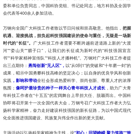
委和单位负责同志，中国科协党组、书记处同志，地方科协及全国学
会代表等400余人参加活动。
万钢向全国广大科技工作者致以节日问候和崇高敬意。他指出，
把握
机遇、迎接挑战，担负起科技强国建设的使命与重任，无疑是一场新
时代的“长征”。
广大科技工作者需要不断跨越前进道路上新的“大渡
河”“娄山关”“腊子口”，让我们的长征成为新时代的“科技强国宣言
书”“科学家精神宣传队”“科技人才播种机”。万钢对广大科技工作者提
出三点期待：
勇闯创新“无人区”，
以“从0到1”的突破和“十年磨一剑”的
成果，昭示中国勇攀科技高峰的坚定决心；以自身的优良学风和创新
实践
，影响和带动
全社会形成热爱科学、崇尚创新、尊重人才的浓厚
氛围；
像呵护最珍贵的种子一样关心青年科技人才成长
，助力广大青
年科技工作者在“十五五”的宏阔舞台上早担大任、脱颖而出。中国科
协即将召开第十一次全国代表大会，万钢号召广大科技工作者大力弘
扬科学家精神，奋力走好建设科技强国的新长征路，为以中国式现代
化全面推进强国建设、民族复兴伟业作出新的更大贡献。
主场活动以弘扬科学家精神为主线，设
“初心：回望峥嵘 聚力筑路”“致